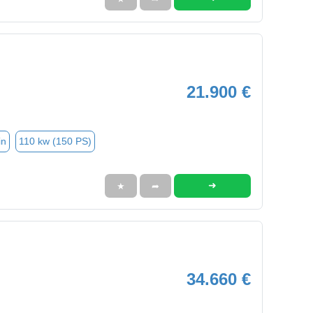
21.900 €
in
110 kw (150 PS)
➜
★
➦
34.660 €