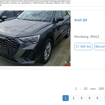
Audi Q3
Nürnberg, 90411
17.300 km
Benzi
1 - 10 von 185
1
2
3
4
5