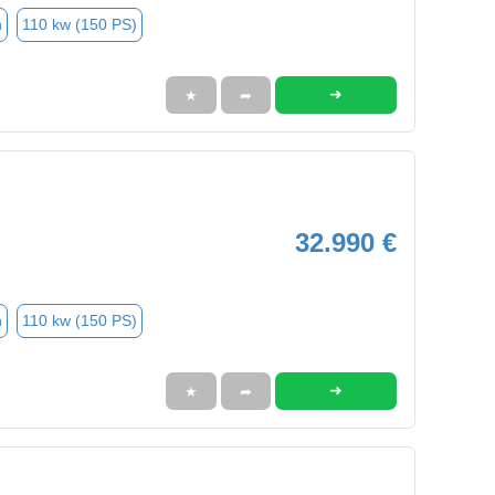
n
110 kw (150 PS)
➜
★
➦
32.990 €
n
110 kw (150 PS)
➜
★
➦