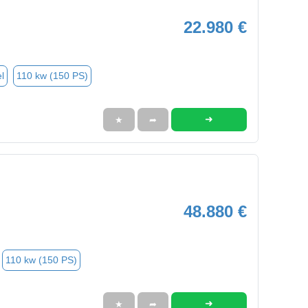
22.980 €
l
110 kw (150 PS)
➜
★
➦
48.880 €
110 kw (150 PS)
➜
★
➦