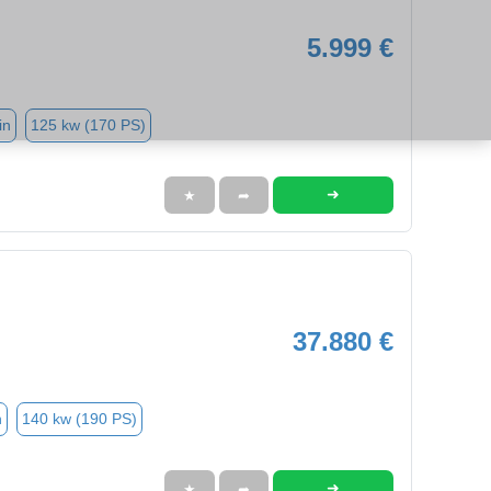
5.999 €
in
125 kw (170 PS)
➜
★
➦
37.880 €
n
140 kw (190 PS)
➜
★
➦