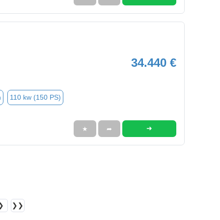
34.440 €
n
110 kw (150 PS)
➜
★
➦
❯
❯❯