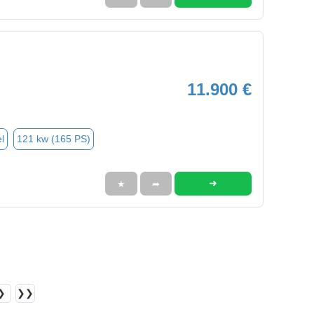
11.900 €
l
121 kw (165 PS)
➜
★
➦
❯
❯❯