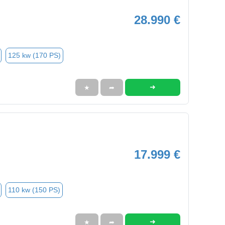
28.990 €
125 kw (170 PS)
➜
★
➦
17.999 €
110 kw (150 PS)
➜
★
➦