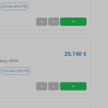
110 kw (150 PS)
➜
★
➦
29.740 €
nberg, 90556
110 kw (150 PS)
➜
★
➦