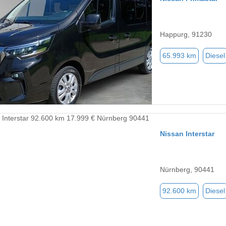
Happurg, 91230
65.993 km
Diesel
Nissan Interstar
Nürnberg, 90441
92.600 km
Diesel