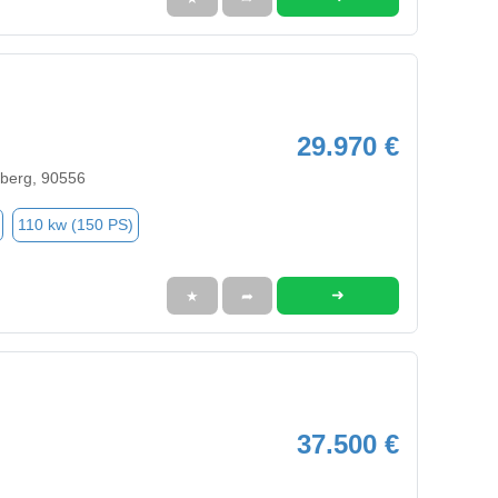
29.970 €
nberg, 90556
110 kw (150 PS)
➜
★
➦
37.500 €