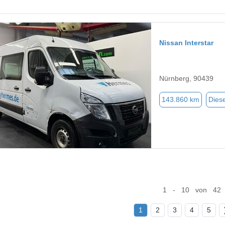
Nissan Interstar
Nürnberg, 90439
143.860 km
Diese
1 - 10 von 42
1
2
3
4
5