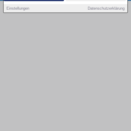
Copyright © 2000 - 2026 | 1A Infosysteme GmbH | Content by: 1a-sites-autos
Einstellungen
Datenschutzerklärung
08.08.2026