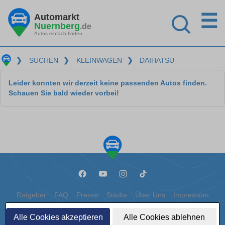
☰
Automarkt
Nuernberg
.de
Autos einfach finden
❯
SUCHEN
❯
KLEINWAGEN
❯
DAIHATSU
Leider konnten wir derzeit keine passenden Autos finden.
Schauen Sie bald wieder vorbei!
Ratgeber
FAQ
Presse
Städte
Über Uns
Impressum
Datenschutz
Cookies
Alle Cookies akzeptieren
Alle Cookies ablehnen