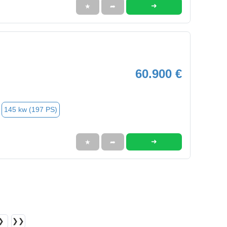
➜
★
➦
60.900 €
145 kw (197 PS)
➜
★
➦
❯
❯❯