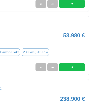
➜
★
➦
53.980 €
(Benzin/Elekt
230 kw (313 PS)
➜
★
➦
G
238.900 €