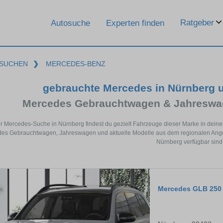
Ratgeber
Autosuche
Experten finden
SUCHEN
❯
MERCEDES-BENZ
gebrauchte Mercedes in Nürnberg 
Mercedes Gebrauchtwagen & Jahreswag
er Mercedes-Suche in Nürnberg findest du gezielt Fahrzeuge dieser Marke in dein
es Gebrauchtwagen, Jahreswagen und aktuelle Modelle aus dem regionalen Angebo
Nürnberg verfügbar sind
Mercedes GLB 250