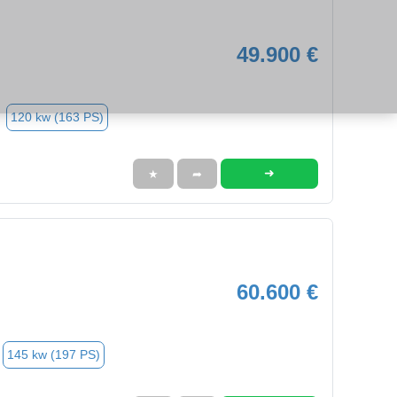
49.900 €
120 kw (163 PS)
➜
★
➦
60.600 €
145 kw (197 PS)