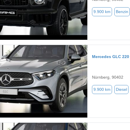
9.900 km
Benzin
Mercedes GLC 220
Nürnberg, 90402
9.900 km
Diesel