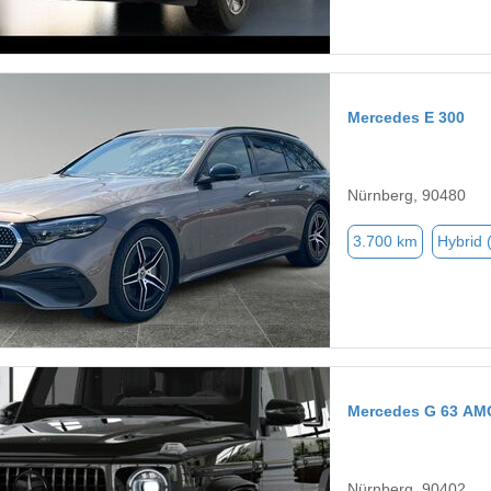
Mercedes E 300
Nürnberg, 90480
3.700 km
Hybrid 
Mercedes G 63 AM
Nürnberg, 90402