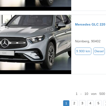
Mercedes GLC 220
Nürnberg, 90402
9.900 km
Diesel
1 - 10 von 500
1
2
3
4
5