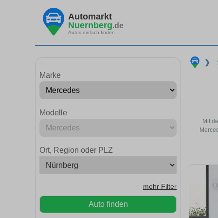
Automarkt
Nuernberg
.de
Autos einfach finden
❯
Marke
Modelle
Mit d
Merced
Ort, Region oder PLZ
mehr Filter
Auto finden