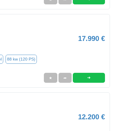
17.990 €
l
88 kw (120 PS)
➜
★
➦
12.200 €