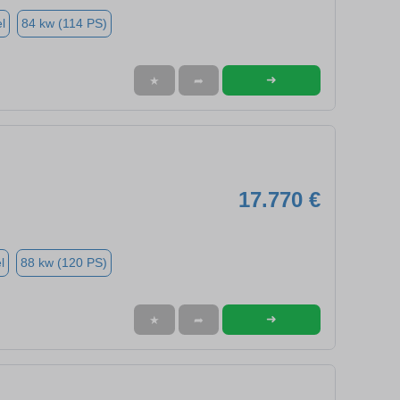
l
84 kw (114 PS)
➜
★
➦
17.770 €
l
88 kw (120 PS)
➜
★
➦