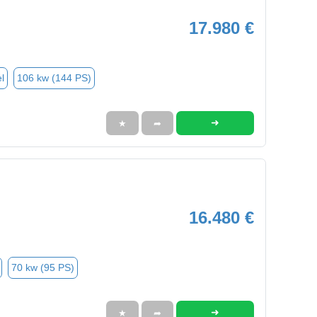
17.980 €
l
106 kw (144 PS)
➜
★
➦
16.480 €
70 kw (95 PS)
➜
★
➦