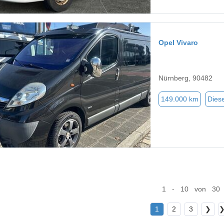
Opel Vivaro
Nürnberg, 90482
149.000 km
Diese
1 - 10 von 30
1
2
3
❯