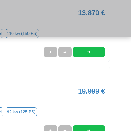
13.870 €
l
110 kw (150 PS)
➜
★
➦
19.999 €
l
92 kw (125 PS)
➜
★
➦