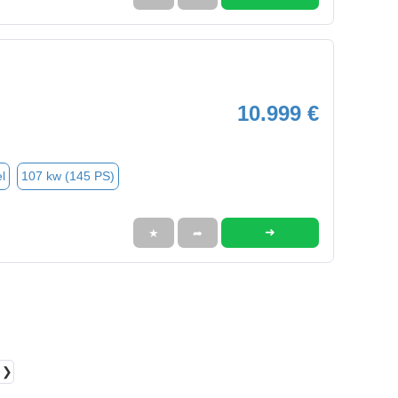
10.999 €
l
107 kw (145 PS)
➜
★
➦
❯❯