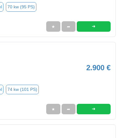
l
70 kw (95 PS)
➜
★
➦
2.900 €
l
74 kw (101 PS)
➜
★
➦