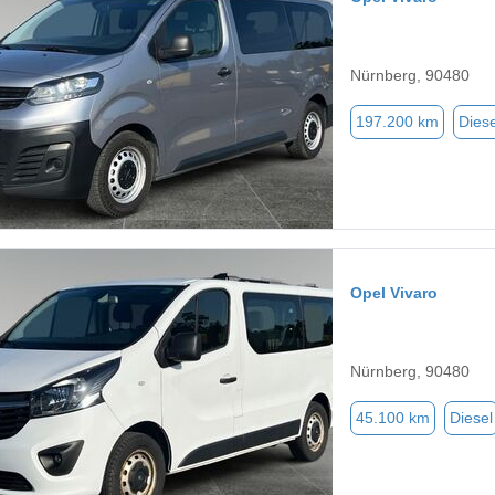
Nürnberg, 90480
197.200 km
Diese
Opel Vivaro
Nürnberg, 90480
45.100 km
Diesel