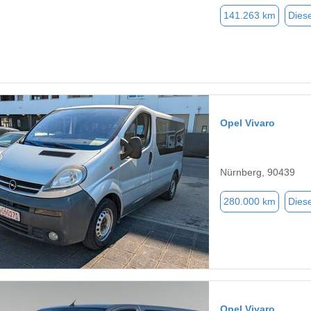
141.263 km
Diese
Opel Vivaro
Nürnberg, 90439
280.000 km
Diese
Opel Vivaro