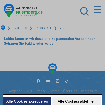
☰
Automarkt
Nuernberg
.de
Autos einfach finden
❯
SUCHEN
❯
PEUGEOT
❯
208
Leider konnten wir derzeit keine passenden Autos finden.
Schauen Sie bald wieder vorbei!
Ratgeber
FAQ
Presse
Städte
Über Uns
Impressum
Datenschutz
Cookies
Alle Cookies akzeptieren
Alle Cookies ablehnen