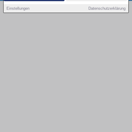
Copyright © 2000 - 2026 | 1A Infosysteme GmbH | Content by: 1a-sites-autos
Einstellungen
Datenschutzerklärung
09.08.2026