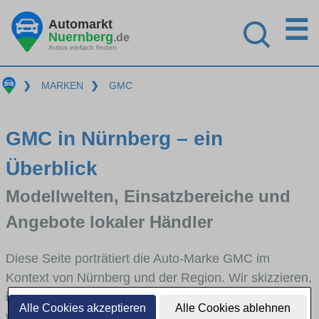
☰
Automarkt
Nuernberg
.de
Autos einfach finden
❯
MARKEN
❯
GMC
GMC in Nürnberg – ein
Überblick
Modellwelten, Einsatzbereiche und
Angebote lokaler Händler
Diese Seite porträtiert die Auto-Marke GMC im
Kontext von Nürnberg und der Region. Wir skizzieren,
in welchen Fahrzeugklassen GMC stark vertreten ist,
Alle Cookies akzeptieren
Alle Cookies ablehnen
welche Modellreihen häufig im Stadt- und