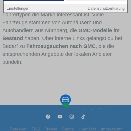
Umlandverkehr zu sehen sind und für welche
Einstellungen
Datenschutzerklärung
Fahrertypen die Marke interessant ist. Viele
Fahrzeuge stammen von Autohäusern und
Autohändlern aus Nürnberg, die
GMC-Modelle im
Bestand
haben. Über interne Links gelangst du bei
Bedarf zu
Fahrzeugsuchen nach GMC
, die die
entsprechenden Angebote der lokalen Anbieter
bündeln.
Ratgeber
FAQ
Presse
Städte
Über Uns
Impressum