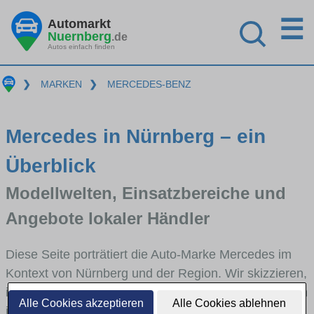
☰
Automarkt
Nuernberg
.de
Autos einfach finden
❯
MARKEN
❯
MERCEDES-BENZ
Mercedes in Nürnberg – ein
Überblick
Modellwelten, Einsatzbereiche und
Angebote lokaler Händler
Diese Seite porträtiert die Auto-Marke Mercedes im
Kontext von Nürnberg und der Region. Wir skizzieren,
in welchen Fahrzeugklassen Mercedes stark vertreten
Alle Cookies akzeptieren
Alle Cookies ablehnen
ist, welche Modellreihen häufig im Stadt- und