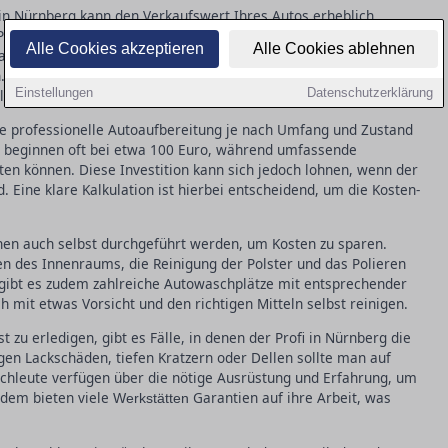
 in Nürnberg kann den Verkaufswert Ihres Autos erheblich
Pflege wird nicht nur das äußere Erscheinungsbild verbessert,
Alle Cookies akzeptieren
Alle Cookies ablehnen
n gebracht. Kratzer, Dellen und kleine Lackschäden lassen sich
en. Diese Maßnahmen machen das Fahrzeug nicht nur optisch
Einstellungen
Datenschutzerklärung
e Käufer attraktiver.
ine professionelle Autoaufbereitung je nach Umfang und Zustand
e beginnen oft bei etwa 100 Euro, während umfassende
en können. Diese Investition kann sich jedoch lohnen, wenn der
. Eine klare Kalkulation ist hierbei entscheidend, um die Kosten-
nnen auch selbst durchgeführt werden, um Kosten zu sparen.
n des Innenraums, die Reinigung der Polster und das Polieren
g gibt es zudem zahlreiche Autowaschplätze mit entsprechender
 mit etwas Vorsicht und den richtigen Mitteln selbst reinigen.
st zu erledigen, gibt es Fälle, in denen der Profi in Nürnberg die
gen Lackschäden, tiefen Kratzern oder Dellen sollte man auf
achleute verfügen über die nötige Ausrüstung und Erfahrung, um
udem bieten viele
Garantien auf ihre Arbeit, was
Werkstätten