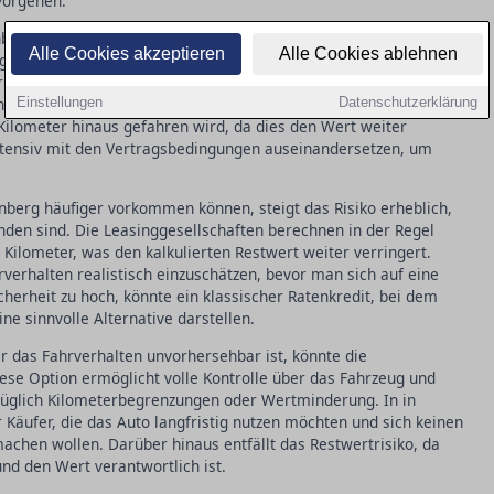
vorgehen.
berg immer beliebter wird, bezieht sich auf ein spezielles
Alle Cookies akzeptieren
Alle Cookies ablehnen
ge Wert eines Fahrzeugs am Ende der Laufzeit eine zentrale
er das Restwertrisiko, das entsteht, wenn der tatsächliche
lich angenommen. Dies kann besonders problematisch werden,
Einstellungen
Datenschutzerklärung
Kilometer hinaus gefahren wird, da dies den Wert weiter
intensiv mit den Vertragsbedingungen auseinandersetzen, um
nberg häufiger vorkommen können, steigt das Risiko erheblich,
unden sind. Die Leasinggesellschaften berechnen in der Regel
ilometer, was den kalkulierten Restwert weiter verringert.
rverhalten realistisch einzuschätzen, bevor man sich auf eine
icherheit zu hoch, könnte ein klassischer Ratenkredit, bei dem
ne sinnvolle Alternative darstellen.
er das Fahrverhalten unvorhersehbar ist, könnte die
iese Option ermöglicht volle Kontrolle über das Fahrzeug und
ezüglich Kilometerbegrenzungen oder Wertminderung. In in
r Käufer, die das Auto langfristig nutzen möchten und sich keinen
achen wollen. Darüber hinaus entfällt das Restwertrisiko, da
und den Wert verantwortlich ist.