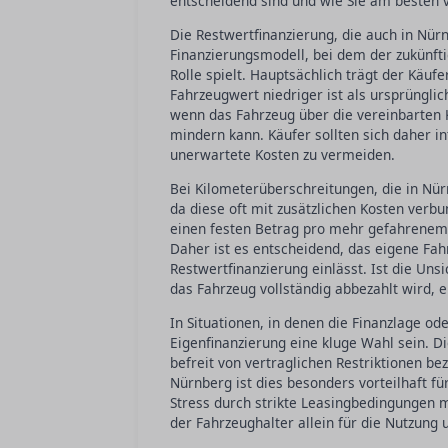
entscheidend sind und wie Sie am besten 
Die Restwertfinanzierung, die auch in Nürn
Finanzierungsmodell, bei dem der zukünfti
Rolle spielt. Hauptsächlich trägt der Käuf
Fahrzeugwert niedriger ist als ursprüng
wenn das Fahrzeug über die vereinbarten 
mindern kann. Käufer sollten sich daher 
unerwartete Kosten zu vermeiden.
Bei Kilometerüberschreitungen, die in Nür
da diese oft mit zusätzlichen Kosten verb
einen festen Betrag pro mehr gefahrenem K
Daher ist es entscheidend, das eigene Fah
Restwertfinanzierung einlässt. Ist die Uns
das Fahrzeug vollständig abbezahlt wird, ei
In Situationen, in denen die Finanzlage od
Eigenfinanzierung eine kluge Wahl sein. D
befreit von vertraglichen Restriktionen b
Nürnberg ist dies besonders vorteilhaft fü
Stress durch strikte Leasingbedingungen m
der Fahrzeughalter allein für die Nutzung 