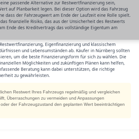
 eine passende Alternative zur Restwertfinanzierung sein,
Wert auf Planbarkeit legen. Bei dieser Option wird das Fahrzeug
ne dass der Fahrzeugwert am Ende der Laufzeit eine Rolle spielt.
a das finanzielle Risiko, das aus der Unsicherheit des Restwerts
 am Ende des Kreditvertrags das vollständige Eigentum am
 Restwertfinanzierung, Eigenfinanzierung und klassischem
edürfnissen und Lebensumständen ab. Käufer in Nürnberg sollten
ysieren, um die beste Finanzierungsform für sich zu wählen. Die
nanziellen Möglichkeiten und zukünftigen Plänen kann helfen,
fassende Beratung kann dabei unterstützen, die richtige
herheit zu gewährleisten.
tlichen Restwert Ihres Fahrzeugs regelmäßig und vergleichen
 hilft, Überraschungen zu vermeiden und Anpassungen
g oder der Fahrzeugzustand den geplanten Wert beeinträchtigen