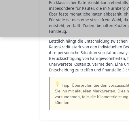
Ein klassischer Ratenkredit kann ebenfalls
insbesondere für Käufer, die in Nürnberg 
über feste monatliche Raten abbezahlt, oh
Für viele ist dies eine stressfreie Wahl, d
entsteht, entfällt. Zudem behalten Käufer
Fahrzeug.
Letztlich hängt die Entscheidung zwischen
Ratenkredit stark von den individuellen B
ihre persönliche Situation sorgfältig anal
Berücksichtigung von Fahrgewohnheiten, fi
unerwartete Kosten zu vermeiden. Eine um
Entscheidung zu treffen und finanzielle Sic
Tipp: Überprüfen Sie den voraussich
Sie ihn mit aktuellen Marktwerten. Dies
vorzunehmen, falls die Kilometerleistun
könnten.