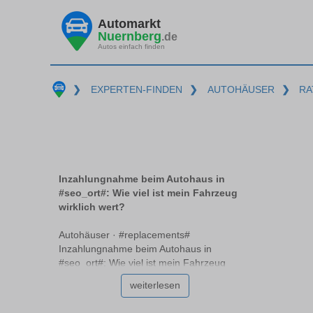
Automarkt
Nuernberg
.de
Autos einfach finden
❯
EXPERTEN-FINDEN
❯
AUTOHÄUSER
❯
RA
Inzahlungnahme beim Autohaus in
#seo_ort#: Wie viel ist mein Fahrzeug
wirklich wert?
Autohäuser · #replacements#
Inzahlungnahme beim Autohaus in
#seo_ort#: Wie viel ist mein Fahrzeug
wirklich wert? Beim Verkauf eines Autos im
weiterlesen
Autohaus #replacements# stellt sich oft die
Frage: Wie viel ist mein Fahrzeug wirklich