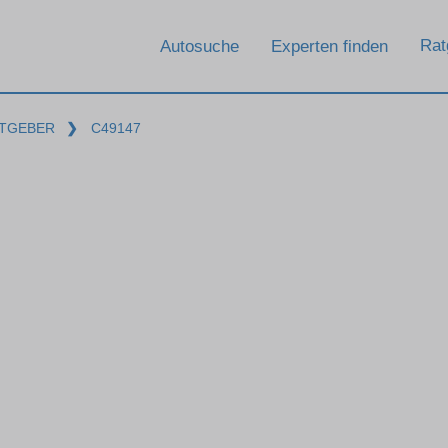
Rat
Autosuche
Experten finden
TGEBER
❯
C49147