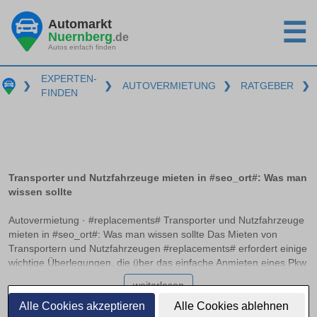
Automarkt
☰
Nuernberg
.de
Autos einfach finden
EXPERTEN-
❯
❯
AUTOVERMIETUNG
❯
RATGEBER
❯
FINDEN
Transporter und Nutzfahrzeuge mieten in #seo_ort#: Was man
wissen sollte
Autovermietung · #replacements# Transporter und Nutzfahrzeuge
mieten in #seo_ort#: Was man wissen sollte Das Mieten von
Transportern und Nutzfahrzeugen #replacements# erfordert einige
wichtige Überlegungen, die über das einfache Anmieten eines Pkw
hinausgehen. Die passende Führerscheinklasse und das
weiterlesen
Verständnis der Gewichtsgrenzen sind entscheidend, um die
richtige Wahl zu treffen. Zudem variiert die Kostenstruktur,
Alle Cookies akzeptieren
Alle Cookies ablehnen