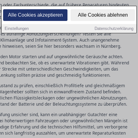
en oder Farbunterschiede, die auf frühere Reparaturen hindeuten
üren, die Motorhaube und den Kofferraum, um die Mechanik zu
Alle Cookies akzeptieren
Alle Cookies ablehnen
erboden, Rost ist hier oft ein Warnzeichen.
der Sitze und des Armaturenbretts achten. Fühlen sich die
Einstellungen
Datenschutzerklärung
 es auffällige Abnutzungserscheinungen? Testen Sie alle
r, Klimaanlage und Infotainment-System. Auch unangenehme
 hinweisen, seien Sie hier besonders wachsam in Nürnberg.
e den Motor starten und auf ungewöhnliche Geräusche achten.
nd beobachten Sie, ob es unerwartete Vibrationen gibt. Während
er Strecke mit unterschiedlichen Geschwindigkeiten, um das
enkung sollten präzise und geschmeidig funktionieren.
Zustand zu prüfen, einschließlich Profiltiefe und gleichmäßigem
Wagenheber sollten sich in einwandfreiem Zustand befinden.
lichen Flüssigkeitsleckagen oder ungewöhnlichen Abnutzungen.
ustand der Batterie und der Beleuchtungssysteme zu überprüfen.
üfung unsicher sind, kann ein unabhängiger Gutachter eine
 bei höherwertigen Fahrzeugen oder ungewöhnlichen Mängeln ist
ndige Erfahrung und die technischen Hilfsmittel, um verborgene
nn sich langfristig auszahlen, um unerwartete Reparaturkosten