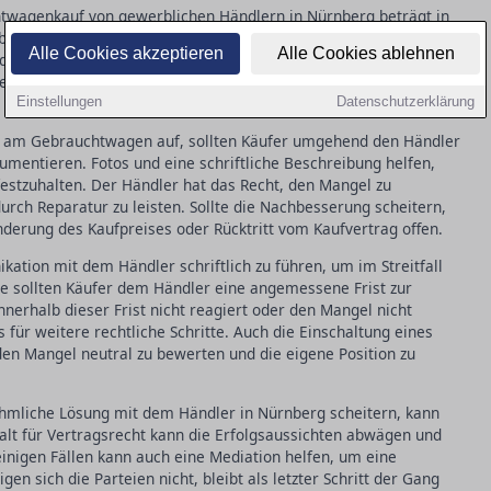
wagenkauf von gewerblichen Händlern in Nürnberg beträgt in
 ab dem Zeitpunkt der Übergabe des Fahrzeugs an den Käufer. In
Alle Cookies akzeptieren
Alle Cookies ablehnen
dass ein aufgetretener Mangel bereits bei der Übergabe vorlag,
iegt die Beweislast beim Käufer, der nachweisen muss, dass der
Einstellungen
Datenschutzerklärung
 am Gebrauchtwagen auf, sollten Käufer umgehend den Händler
umentieren. Fotos und eine schriftliche Beschreibung helfen,
estzuhalten. Der Händler hat das Recht, den Mangel zu
rch Reparatur zu leisten. Sollte die Nachbesserung scheitern,
derung des Kaufpreises oder Rücktritt vom Kaufvertrag offen.
ikation mit dem Händler schriftlich zu führen, um im Streitfall
e sollten Käufer dem Händler eine angemessene Frist zur
nerhalb dieser Frist nicht reagiert oder den Mangel nicht
s für weitere rechtliche Schritte. Auch die Einschaltung eines
den Mangel neutral zu bewerten und die eigene Position zu
hmliche Lösung mit dem Händler in Nürnberg scheitern, kann
walt für Vertragsrecht kann die Erfolgsaussichten abwägen und
inigen Fällen kann auch eine Mediation helfen, um eine
gen sich die Parteien nicht, bleibt als letzter Schritt der Gang