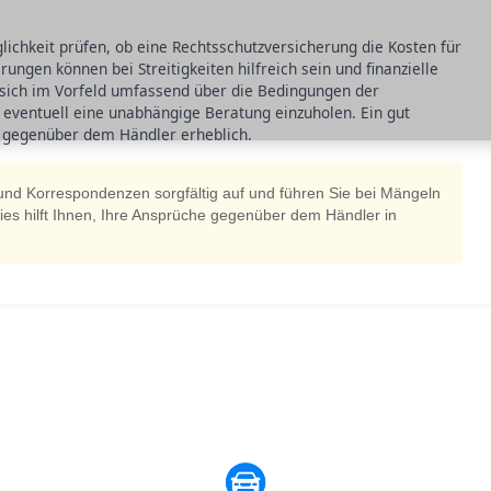
lichkeit prüfen, ob eine Rechtsschutzversicherung die Kosten für
rungen können bei Streitigkeiten hilfreich sein und finanzielle
 sich im Vorfeld umfassend über die Bedingungen der
eventuell eine unabhängige Beratung einzuholen. Ein gut
n gegenüber dem Händler erheblich.
nd Korrespondenzen sorgfältig auf und führen Sie bei Mängeln
 Dies hilft Ihnen, Ihre Ansprüche gegenüber dem Händler in