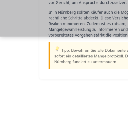
vor Gericht, um Ansprüche durchzusetzen.
In in Nürnberg sollten Käufer auch die Mög
rechtliche Schritte abdeckt. Diese Versiche
Risiken minimieren. Zudem ist es ratsam,
Mängelgewährleistung zu informieren und 
vorbereitetes Vorgehen stärkt die Positio
Tipp: Bewahren Sie alle Dokumente u
sofort ein detailliertes Mängelprotokoll.
Nürnberg fundiert zu untermauern.