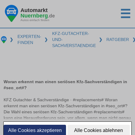
Automarkt
☰
Nuernberg
.de
Autos einfach finden
KFZ-GUTACHTER-
EXPERTEN-
❯
❯
UND-
❯
RATGEBER
FINDEN
SACHVERSTAENDIGE
Woran erkennt man einen seriösen Kfz-Sachverständigen in
#seo_ort#?
KFZ Gutachter & Sachverständige · #replacements# Woran
erkennt man einen seriösen Kfz-Sachverständigen in #seo_ort#?
Die Wahl eines seriösen Kfz-Sachverständigen #replacements#
kann eine Herausforderung sein, vor allem, wenn man nicht genau
weiß, worauf zu achten ist. Anerkannte Zertifizierungen und
weiterlesen
Verbandsmitgliedschaften können hier als wichtige Indikatoren
Alle Cookies akzeptieren
Alle Cookies ablehnen