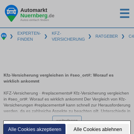
Automarkt
☰
Nuernberg
.de
Autos einfach finden
EXPERTEN-
KFZ-
❯
❯
❯
RATGEBER
❯
C4
FINDEN
VERSICHERUNG
Kfz-Versicherung vergleichen in #seo_ort#: Worauf es
wirklich ankommt
KFZ-Versicherung · #replacements# Kfz-Versicherung vergleichen
in #seo_ort#: Worauf es wirklich ankommt Der Vergleich von Kfz-
Versicherungen #replacements# kann schnell zur Herausforderung
werden, da es zahlreiche Aspekte zu beachten gilt. Unterschiede in
Haftpflicht, Teilkasko und Vollkasko, empfohlene
weiterlesen
Deckungssummen sowie die Bedeutung von Typ- und
Regionalklassen spielen eine entscheidende Rolle. Dieser Artikel
Alle Cookies akzeptieren
Alle Cookies ablehnen