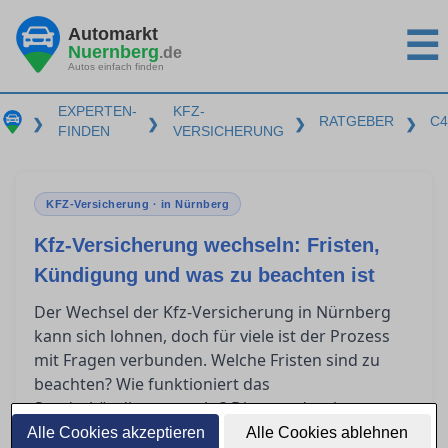
Automarkt
☰
Nuernberg
.de
Autos einfach finden
EXPERTEN-
KFZ-
RATGEBER
C4
❯
❯
❯
❯
FINDEN
VERSICHERUNG
KFZ-Versicherung · in Nürnberg
Kfz-Versicherung wechseln: Fristen,
Kündigung und was zu beachten ist
Der Wechsel der Kfz-Versicherung in Nürnberg
kann sich lohnen, doch für viele ist der Prozess
mit Fragen verbunden. Welche Fristen sind zu
beachten? Wie funktioniert das
Sonderkündigungsrecht? Diese und weitere
Punkte sorgen häufig für Verwirrung. In diesem
Alle Cookies akzeptieren
Alle Cookies ablehnen