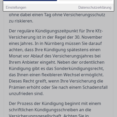
Ratgeber erfahren Sie, wie Sie Ihre Kfz-
Einstellungen
Versicherung effizient kündigen und wechseln,
Datenschutzerklärung
ohne dabei einen Tag ohne Versicherungsschutz
zu riskieren.
Der reguläre Kündigungszeitpunkt für Ihre Kfz-
Versicherung ist in der Regel der 30. November
eines Jahres. In in Nürnberg müssen Sie darauf
achten, dass Ihre Kündigung spätestens einen
Monat vor Ablauf des Versicherungsjahres bei
Ihrem Anbieter eingeht. Neben der ordentlichen
Kündigung gibt es das Sonderkündigungsrecht,
das Ihnen einen flexibleren Wechsel ermöglicht.
Dieses Recht greift, wenn Ihre Versicherung die
Prämien erhöht oder Sie nach einem Schadensfall
unzufrieden sind.
Der Prozess der Kündigung beginnt mit einem
schriftlichen Kündigungsschreiben an die
Versicherungsgesellschaft. Achten Sie in