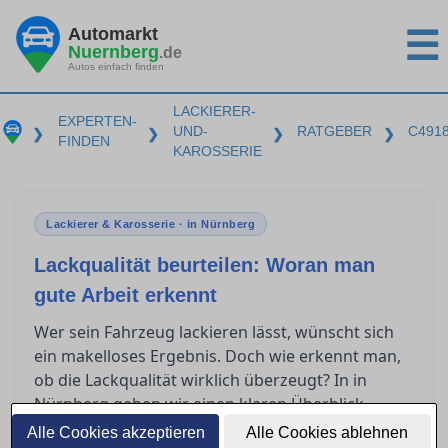
Automarkt
☰
Nuernberg
.de
Autos einfach finden
LACKIERER-
EXPERTEN-
UND-
RATGEBER
C491
❯
❯
❯
❯
FINDEN
KAROSSERIE
Lackierer & Karosserie · in Nürnberg
Lackqualität beurteilen: Woran man
gute Arbeit erkennt
Wer sein Fahrzeug lackieren lässt, wünscht sich
ein makelloses Ergebnis. Doch wie erkennt man,
ob die Lackqualität wirklich überzeugt? In in
Nürnberg geben wir einen klaren Überblick
darüber, was nach einer Lackierung zu prüfen ist,
Alle Cookies akzeptieren
Alle Cookies ablehnen