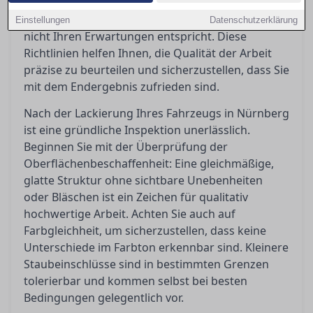
welche Toleranzen akzeptabel sind und welche
Schritte Sie einleiten können, wenn das Ergebnis
Einstellungen
Datenschutzerklärung
nicht Ihren Erwartungen entspricht. Diese
Richtlinien helfen Ihnen, die Qualität der Arbeit
präzise zu beurteilen und sicherzustellen, dass Sie
mit dem Endergebnis zufrieden sind.
Nach der Lackierung Ihres Fahrzeugs in Nürnberg
ist eine gründliche Inspektion unerlässlich.
Beginnen Sie mit der Überprüfung der
Oberflächenbeschaffenheit: Eine gleichmäßige,
glatte Struktur ohne sichtbare Unebenheiten
oder Bläschen ist ein Zeichen für qualitativ
hochwertige Arbeit. Achten Sie auch auf
Farbgleichheit, um sicherzustellen, dass keine
Unterschiede im Farbton erkennbar sind. Kleinere
Staubeinschlüsse sind in bestimmten Grenzen
tolerierbar und kommen selbst bei besten
Bedingungen gelegentlich vor.