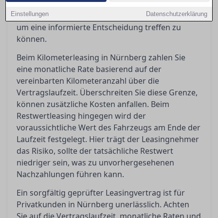
Leasingvertrag besonders relevant sind und wie
Einstellungen
man häufigen Kostenfallen geschickt ausweicht,
Datenschutzerklärung
um eine informierte Entscheidung treffen zu
können.
Beim Kilometerleasing in Nürnberg zahlen Sie
eine monatliche Rate basierend auf der
vereinbarten Kilometeranzahl über die
Vertragslaufzeit. Überschreiten Sie diese Grenze,
können zusätzliche Kosten anfallen. Beim
Restwertleasing hingegen wird der
voraussichtliche Wert des Fahrzeugs am Ende der
Laufzeit festgelegt. Hier trägt der Leasingnehmer
das Risiko, sollte der tatsächliche Restwert
niedriger sein, was zu unvorhergesehenen
Nachzahlungen führen kann.
Ein sorgfältig geprüfter Leasingvertrag ist für
Privatkunden in Nürnberg unerlässlich. Achten
Sie auf die Vertragslaufzeit, monatliche Raten und