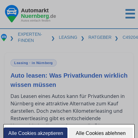
Automarkt
☰
Nuernberg
.de
Autos einfach finden
EXPERTEN-
LEASING
RATGEBER
C49204
❯
❯
❯
❯
FINDEN
Leasing · in Nürnberg
Auto leasen: Was Privatkunden wirklich
wissen müssen
Das Leasen eines Autos kann für Privatkunden in
Nürnberg eine attraktive Alternative zum Kauf
darstellen. Doch zwischen Kilometerleasing und
Restwertleasing gibt es entscheidende
Unterschiede, die es zu kennen gilt. Dieser
Ratgeber beleuchtet, welche Aspekte im
Alle Cookies akzeptieren
Alle Cookies ablehnen