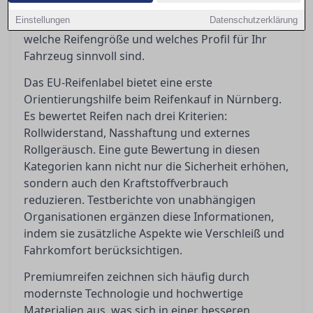
die Entscheidung erschweren. In diesem
Einstellungen
Ratgeber bieten wir Orientierung und zeigen,
Datenschutzerklärung
welche Reifengröße und welches Profil für Ihr
Fahrzeug sinnvoll sind.
Das EU-Reifenlabel bietet eine erste
Orientierungshilfe beim Reifenkauf in Nürnberg.
Es bewertet Reifen nach drei Kriterien:
Rollwiderstand, Nasshaftung und externes
Rollgeräusch. Eine gute Bewertung in diesen
Kategorien kann nicht nur die Sicherheit erhöhen,
sondern auch den Kraftstoffverbrauch
reduzieren. Testberichte von unabhängigen
Organisationen ergänzen diese Informationen,
indem sie zusätzliche Aspekte wie Verschleiß und
Fahrkomfort berücksichtigen.
Premiumreifen zeichnen sich häufig durch
modernste Technologie und hochwertige
Materialien aus, was sich in einer besseren