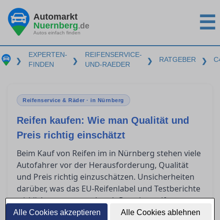
Automarkt
☰
Nuernberg
.de
Autos einfach finden
EXPERTEN-
REIFENSERVICE-
RATGEBER
C
❯
❯
❯
❯
FINDEN
UND-RAEDER
Reifenservice & Räder · in Nürnberg
Reifen kaufen: Wie man Qualität und
Preis richtig einschätzt
Beim Kauf von Reifen im in Nürnberg stehen viele
Autofahrer vor der Herausforderung, Qualität
und Preis richtig einzuschätzen. Unsicherheiten
darüber, was das EU-Reifenlabel und Testberichte
wirklich aussagen, oder ob Premiumreifen
tatsächlich besser als Budgetreifen sind, können
Alle Cookies akzeptieren
Alle Cookies ablehnen